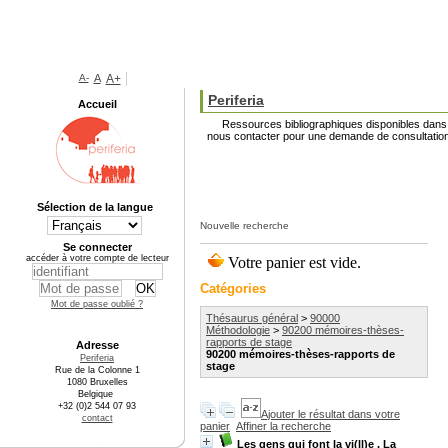
A-
A
A+
Periferia
Accueil
Ressources bibliographiques disponibles dans l
nous contacter pour une demande de consultation
Sélection de la langue
Nouvelle recherche
Se connecter
accéder à votre compte de lecteur
Catégories
Mot de passe oublié ?
Thésaurus général
>
90000
Méthodologie
>
90200 mémoires-thèses-
rapports de stage
Adresse
90200 mémoires-thèses-rapports de
Periferia
stage
Rue de la Colonne 1
1080 Bruxelles
Belgique
+32 (0)2 544 07 93
Ajouter le résultat dans votre
contact
panier
Affiner la recherche
Les gens qui font la vi(ll)e . La