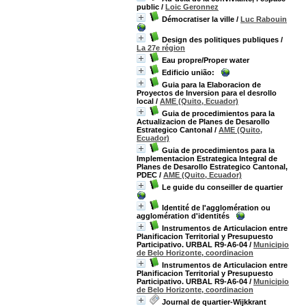
public
/
Loic Geronnez
Démocratiser la ville
/
Luc Rabouin
Design des politiques publiques
/
La 27e région
Eau propre/Proper water
Edificio união:
Guia para la Elaboracion de
Proyectos de Inversion para el desrollo
local
/
AME (Quito, Ecuador)
Guia de procedimientos para la
Actualizacion de Planes de Desarollo
Estrategico Cantonal
/
AME (Quito,
Ecuador)
Guia de procedimientos para la
Implementacion Estrategica Integral de
Planes de Desarollo Estrategico Cantonal,
PDEC
/
AME (Quito, Ecuador)
Le guide du conseiller de quartier
Identité de l'agglomération ou
agglomération d'identités
Instrumentos de Articulacion entre
Planificacion Territorial y Presupuesto
Participativo. URBAL R9-A6-04
/
Municipio
de Belo Horizonte, coordinacion
Instrumentos de Articulacion entre
Planificacion Territorial y Presupuesto
Participativo. URBAL R9-A6-04
/
Municipio
de Belo Horizonte, coordinacion
Journal de quartier-Wijkkrant