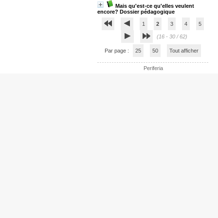
Mais qu'est-ce qu'elles veulent
encore? Dossier pédagogique
1
2
3
4
5
(16 - 30 / 62)
Par page :
25
50
Tout afficher
Periferia