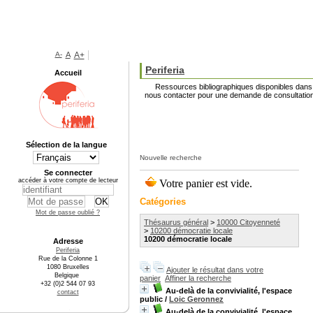
A-
A
A+
Periferia
Accueil
Ressources bibliographiques disponibles dans l
nous contacter pour une demande de consultation
Sélection de la langue
Nouvelle recherche
Se connecter
accéder à votre compte de lecteur
Catégories
Mot de passe oublié ?
Thésaurus général
>
10000 Citoyenneté
>
10200 démocratie locale
10200 démocratie locale
Adresse
Periferia
Rue de la Colonne 1
1080 Bruxelles
Ajouter le résultat dans votre
Belgique
panier
Affiner la recherche
+32 (0)2 544 07 93
Au-delà de la convivialité, l'espace
contact
public
/
Loic Geronnez
Au-delà de la convivialité, l'espace