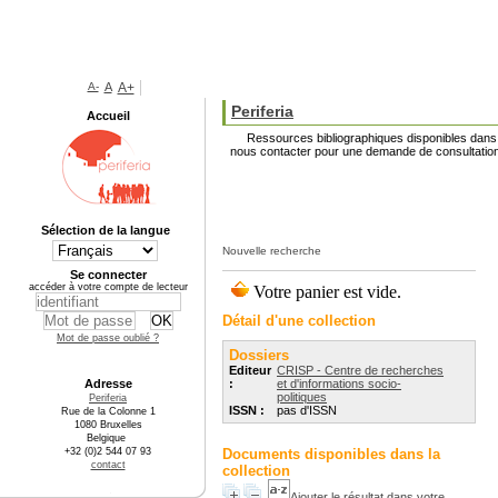
A-
A
A+
Periferia
Accueil
Ressources bibliographiques disponibles dans l
nous contacter pour une demande de consultation
Sélection de la langue
Nouvelle recherche
Se connecter
accéder à votre compte de lecteur
Détail d'une collection
Mot de passe oublié ?
Dossiers
Editeur
CRISP - Centre de recherches
Adresse
:
et d'informations socio-
politiques
Periferia
ISSN :
pas d'ISSN
Rue de la Colonne 1
1080 Bruxelles
Belgique
+32 (0)2 544 07 93
Documents disponibles dans la
contact
collection
Ajouter le résultat dans votre