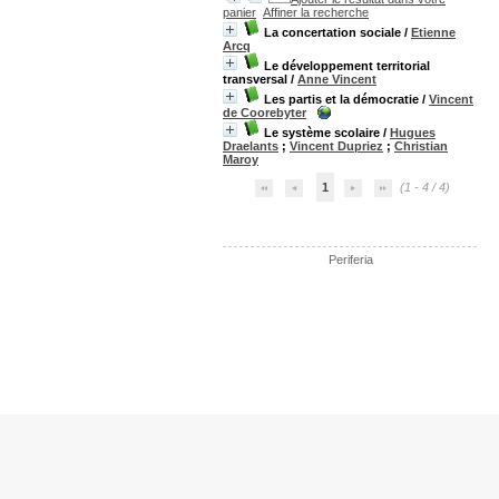
panier
Affiner la recherche
La concertation sociale
/
Etienne
Arcq
Le développement territorial
transversal
/
Anne Vincent
Les partis et la démocratie
/
Vincent
de Coorebyter
Le système scolaire
/
Hugues
Draelants
;
Vincent Dupriez
;
Christian
Maroy
1
(1 - 4 / 4)
Periferia