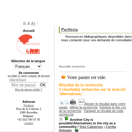
A-
A
A+
Periferia
Accueil
Ressources bibliographiques disponibles dans l
nous contacter pour une demande de consultation
Sélection de la langue
Nouvelle recherche
Se connecter
accéder à votre compte de lecteur
Résultat de la recherche
1 résultat(s) recherche sur le mot-clé
Mot de passe oublié ?
'alternatives;'
Adresse
Ajouter le résultat dans votre
Periferia
panier
Affiner la recherche
Générer le flux rss
Rue de la Colonne 1
de la recherche
Partager le résultat de cette
1080 Bruxelles
recherche
Belgique
Another City is
+32 (0)2 544 07 93
possible!Alternatives to the city as a
contact
commodity
/
Yves Cabannes
;
Cecilia
Delgado