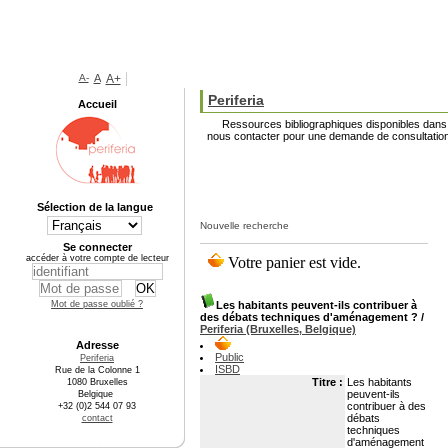
A-
A
A+
Periferia
Accueil
Ressources bibliographiques disponibles dans l
nous contacter pour une demande de consultation
Sélection de la langue
Nouvelle recherche
Se connecter
accéder à votre compte de lecteur
Mot de passe oublié ?
Les habitants peuvent-ils contribuer à
des débats techniques d'aménagement ?
/
Periferia (Bruxelles, Belgique)
Adresse
Public
Periferia
ISBD
Rue de la Colonne 1
Titre :
Les habitants
1080 Bruxelles
peuvent-ils
Belgique
contribuer à des
+32 (0)2 544 07 93
débats
contact
techniques
d'aménagement