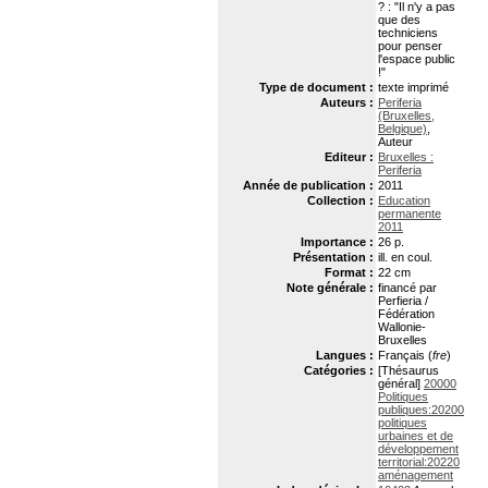
? : "Il n'y a pas
que des
techniciens
pour penser
l'espace public
!"
Type de document :
texte imprimé
Auteurs :
Periferia
(Bruxelles,
Belgique)
,
Auteur
Editeur :
Bruxelles :
Periferia
Année de publication :
2011
Collection :
Education
permanente
2011
Importance :
26 p.
Présentation :
ill. en coul.
Format :
22 cm
Note générale :
financé par
Perfieria /
Fédération
Wallonie-
Bruxelles
Langues :
Français (
fre
)
Catégories :
[Thésaurus
général]
20000
Politiques
publiques:20200
politiques
urbaines et de
développement
territorial:20220
aménagement