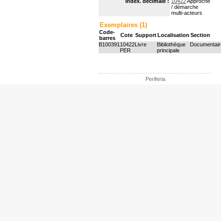
Index. décimale :
10422
Approche
/ démarche
multi-acteurs
Exemplaires (1)
Code-
Cote
Support
Localisation
Section
barres
B100391
10422
Livre
Bibliothèque
Documentair
PER
principale
Periferia