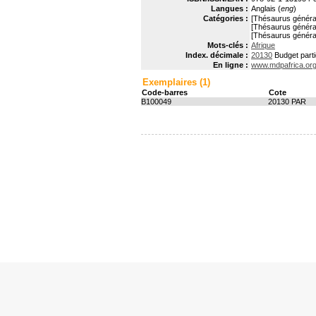
Langues :
Anglais (
eng
)
Catégories :
[Thésaurus généra
[Thésaurus généra
[Thésaurus généra
Mots-clés :
Afrique
Index. décimale :
20130
Budget partic
En ligne :
www.mdpafrica.or
Exemplaires (1)
Code-barres
Cote
B100049
20130 PAR