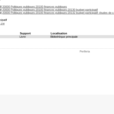
l]
20000 Politiques publiques:20100 finances publiques
l]
20000 Politiques publiques:20100 finances publiques:20130 budget participatif
l]
20000 Politiques publiques:20100 finances publiques:20132 budget participatif: études de 
ipatif
g.zw
Support
Localisation
Livre
Bibliothèque principale
Periferia