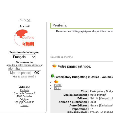
A-
A
A+
Periferia
Accueil
Ressources bibliographiques disponibles dans 
Sélection de la langue
Nouvelle recherche
Se connecter
accéder à votre compte de lecteur
Mot de passe oublié ?
Participatory Budgetting in Africa - Volume 
Public
Adresse
ISBD
Periferia
Titre :
Participatory Budge
Rue de la Colonne 1
Type de document :
texte imprimé
1080 Bruxelles
Editeur :
Nairobi [Kenya] : 
Belgique
Année de publication :
2008
+32 (0)2 544 07 93
Autre Editeur :
Harare [Zimbabwe]
contact
Importance :
87
ISBN/ISSN/EAN :
978-92-1-131954-