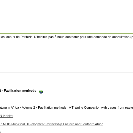
les locaux de Periferia. N'hésitez pas à nous contacter pour une demande de consultation (s
2 - Facilitation methods
tting in Africa - Volume 2 - Facilitation methods : A Training Companion with cases from east
UN-Habitat
 : MDP-Municipal Development Partnership Eastern and Southern Africa
5