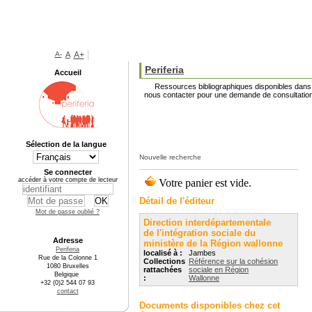
A-
A
A+
Periferia
Accueil
Ressources bibliographiques disponibles dans l
nous contacter pour une demande de consultation
Sélection de la langue
Nouvelle recherche
Se connecter
accéder à votre compte de lecteur
Détail de l'éditeur
Mot de passe oublié ?
Direction interdépartementale
de l'intégration sociale du
Adresse
ministère de la Région wallonne
Periferia
localisé à :
Jambes
Rue de la Colonne 1
Collections
Référence sur la cohésion
1080 Bruxelles
rattachées
sociale en Région
Belgique
:
Wallonne
+32 (0)2 544 07 93
contact
Documents disponibles chez cet