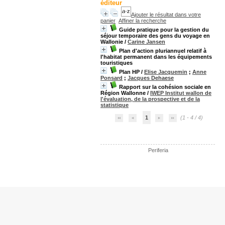
éditeur
Ajouter le résultat dans votre
panier
Affiner la recherche
Guide pratique pour la gestion du
séjour temporaire des gens du voyage en
Wallonie
/
Carine Jansen
Plan d'action pluriannuel relatif à
l'habitat permanent dans les équipements
touristiques
Plan HP
/
Elise Jacquemin
;
Anne
Ponsard
;
Jacques Dehaese
Rapport sur la cohésion sociale en
Région Wallonne
/
IWEP Institut wallon de
l'évaluation, de la prospective et de la
statistique
1
(1 - 4 / 4)
Periferia